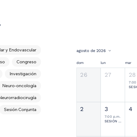
s
ar y Endovascular
agosto de 2026
so
Congreso
dom
lun
mar
Investigación
26
27
28
7:00
Neuro-oncología
Neurorradiocirugía
2
3
4
Sesión Conjunta
7:00 p.m.
SESIÓN JOURNAL CLUB