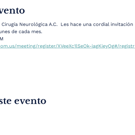
evento
irugía Neurológica A.C.  Les hace una cordial invitación 
lunes de cada mes. 
OM
om.us/meeting/register/XVeeXc1lSeOk-iagKieyOg#/registr
ste evento