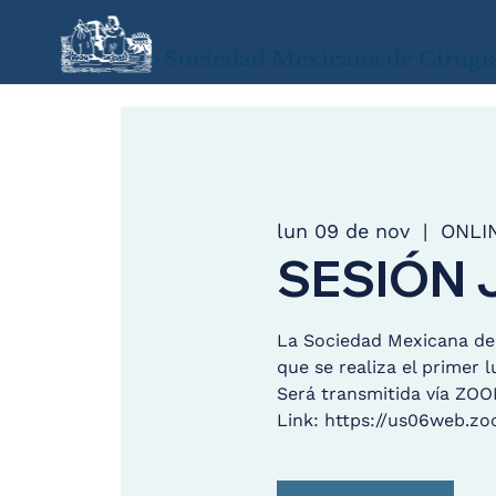
Sociedad Mexicana de Cirugí
lun 09 de nov
  |  
ONLI
SESIÓN 
La Sociedad Mexicana de C
que se realiza el primer 
Será transmitida vía ZO
Link: https://us06web.zo