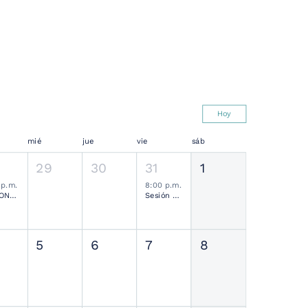
Hoy
mié
jue
vie
sáb
29
30
31
1
 p.m.
8:00 p.m.
SESIONES MENSUALES NEUROCIRUGÍA PEDIÁTRICA MEXICANA
Sesión Ordinaria SMCN
5
6
7
8