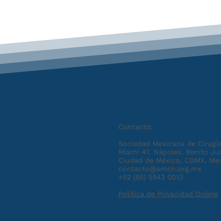
Contacto:
Sociedad Mexicana de Cirugía
Miami 47, Nápoles, Benito Ju
Ciudad de México, CDMX, Me
contacto@smcn.org.mx
+52 (55) 5543 0013
Política de Privacidad Online