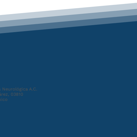
 Neurológica A.C.
árez, 03810
xico