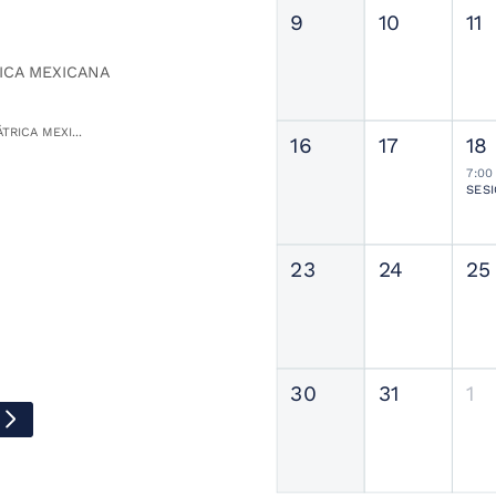
9
10
11
ICA MEXICANA
TRICA MEXI...
16
17
18
7:00
23
24
25
30
31
1