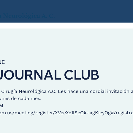
a
Neurológica
A. C.
NE
JOURNAL CLUB
irugía Neurológica A.C. Les hace una cordial invitación 
lunes de cada mes.
OM
om.us/meeting/register/XVeeXc1lSeOk-iagKieyOg#/registra