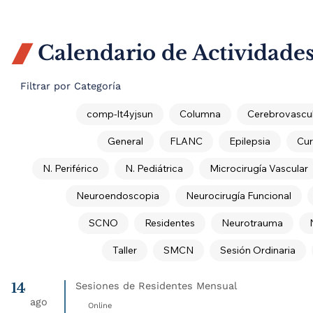
Calendario de Actividade

Filtrar por Categoría
comp-lt4yjsun
Columna
Cerebrovascul
General
FLANC
Epilepsia
Cur
N. Periférico
N. Pediátrica
Microcirugía Vascular
Neuroendoscopia
Neurocirugía Funcional
SCNO
Residentes
Neurotrauma
Taller
SMCN
Sesión Ordinaria
14
Sesiones de Residentes Mensual
ago
Online