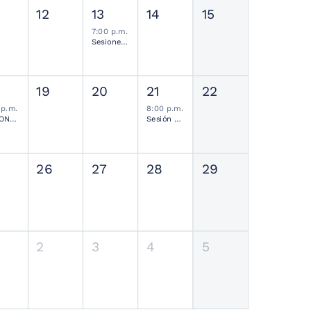
12
13
14
15
7:00 p.m.
Sesiones de Residentes Mensual
19
20
21
22
 p.m.
8:00 p.m.
SESIONES MENSUALES NEUROCIRUGÍA PEDIÁTRICA MEXICANA
Sesión Ordinaria SMCN
26
27
28
29
2
3
4
5