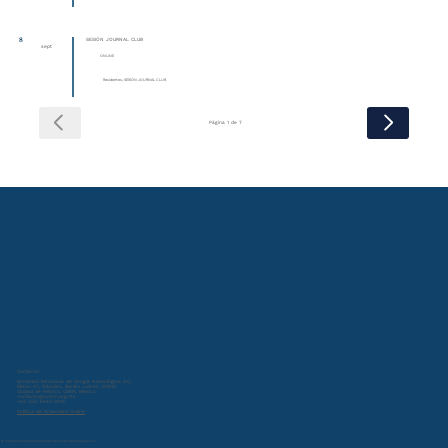
8
SESIÓN JOURNAL CLUB
sept
ONLINE
Residentes, SESIÓN JOURNAL CLUB
Página 1 de 7
Contacto:
Sociedad Mexicana de Cirugía Neurológica A.C.
Miami 47, Nápoles, Benito Juárez, 03810
Ciudad de México, CDMX, Mexico
contacto@smcn.org.mx
+52 (55) 5543 0013
Política de Privacidad Online
© 2024 por Sociedad Mexicana de Cirugía Neurológica A.C.