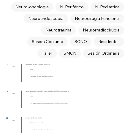
Neuro-oncología
N. Periférico
N. Pediátrica
Neuroendoscopia
Neurocirugía Funcional
Neurotrauma
Neurorradiocirugía
Sesión Conjunta
SCNO
Residentes
Taller
SMCN
Sesión Ordinaria
14
Sesiones de Residentes Mensual
ago
Online
Residentes, Sesiones de Residentes Mensual
19
SESIONES MENSUALES NEUROCIRUGÍA PEDIÁTRICA MEXICANA
ago
Online
N. Pediátrica, SESIONES MENSUALES NEUROCIRUGÍA PEDIÁTRICA MEXI...
22
Sesión Ordinaria SMCN
ago
Ubicación no determinada
Sesión Ordinaria SMCN , Sesión Ordinaria