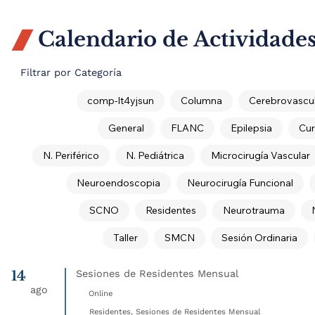
Calendario de Actividade

Filtrar por Categoría
comp-lt4yjsun
Columna
Cerebrovascul
General
FLANC
Epilepsia
Cur
N. Periférico
N. Pediátrica
Microcirugía Vascular
Neuroendoscopia
Neurocirugía Funcional
SCNO
Residentes
Neurotrauma
Taller
SMCN
Sesión Ordinaria
14
Sesiones de Residentes Mensual
ago
Online
Residentes, Sesiones de Residentes Mensual