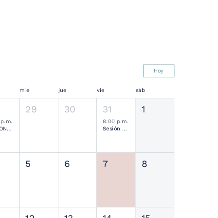
Hoy
mié
jue
vie
sáb
29
30
31
1
 p.m.
8:00 p.m.
SESIONES MENSUALES NEUROCIRUGÍA PEDIÁTRICA MEXICANA
Sesión Ordinaria SMCN
5
6
7
8