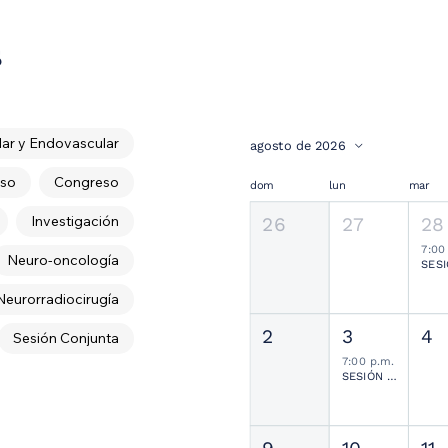
s
ar y Endovascular
agosto de 2026
so
Congreso
dom
lun
mar
Investigación
26
27
28
7:00
Neuro-oncología
Neurorradiocirugía
2
3
4
Sesión Conjunta
7:00 p.m.
SESIÓN JOURNAL CLUB