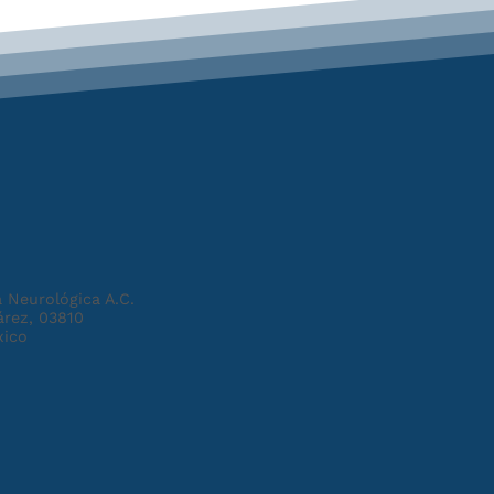
 Neurológica A.C.
árez, 03810
xico