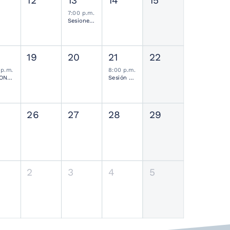
12
13
14
15
7:00 p.m.
Sesiones de Residentes Mensual
19
20
21
22
 p.m.
8:00 p.m.
SESIONES MENSUALES NEUROCIRUGÍA PEDIÁTRICA MEXICANA
Sesión Ordinaria SMCN
26
27
28
29
2
3
4
5