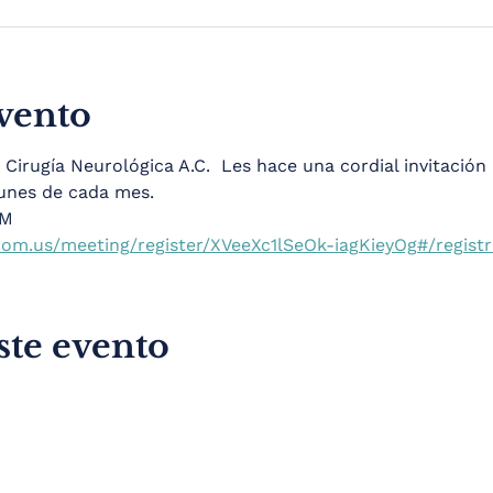
evento
irugía Neurológica A.C.  Les hace una cordial invitación 
lunes de cada mes. 
OM
om.us/meeting/register/XVeeXc1lSeOk-iagKieyOg#/registr
ste evento