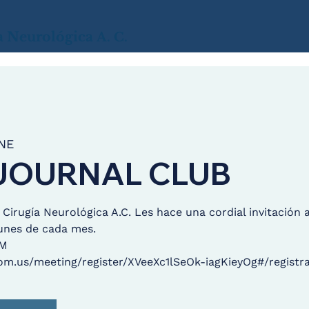
a
Neurológica
A. C.
NE
JOURNAL CLUB
irugía Neurológica A.C. Les hace una cordial invitación 
lunes de cada mes.
OM
om.us/meeting/register/XVeeXc1lSeOk-iagKieyOg#/registra