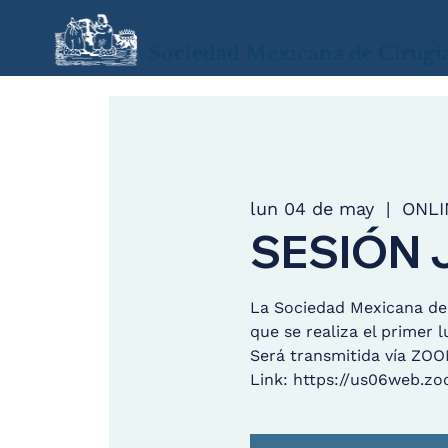
Sociedad Mexicana de Cirugí
lun 04 de may
  |  
ONLI
SESIÓN 
La Sociedad Mexicana de C
que se realiza el primer 
Será transmitida vía ZO
Link: https://us06web.zo