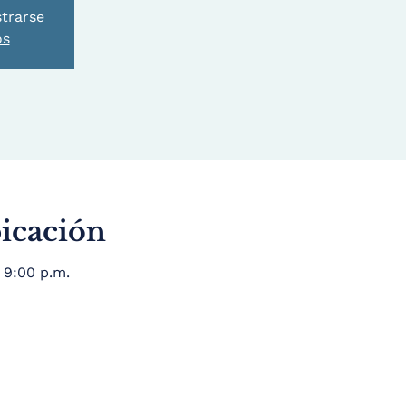
strarse
os
bicación
 9:00 p.m.