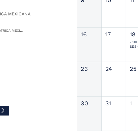
9
10
11
ICA MEXICANA
TRICA MEXI...
16
17
18
7:00
23
24
25
30
31
1