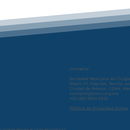
Contacto:
Sociedad Mexicana de Cirugía
Miami 47, Nápoles, Benito Ju
Ciudad de México, CDMX, Me
contacto@smcn.org.mx
+52 (55) 5543 0013
Política de Privacidad Online
r Sociedad Mexicana de Cirugía Neurológica A.C.