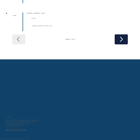
8
SESIÓN JOURNAL CLUB
sept
ONLINE
Residentes, SESIÓN JOURNAL CLUB
Página 1 de 7
Contacto:
Sociedad Mexicana de Cirugía Neurológica A.C.
Miami 47, Nápoles, Benito Juárez, 03810
Ciudad de México, CDMX, Mexico
contacto@smcn.org.mx
+52 (55) 5543 0013
Política de Privacidad Online
© 2024 por Sociedad Mexicana de Cirugía Neurológica A.C.