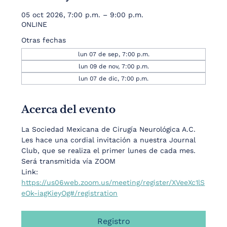
05 oct 2026, 7:00 p.m. – 9:00 p.m.
ONLINE
Otras fechas
lun 07 de sep, 7:00 p.m.
lun 09 de nov, 7:00 p.m.
lun 07 de dic, 7:00 p.m.
Acerca del evento
La Sociedad Mexicana de Cirugía Neurológica A.C.  
Les hace una cordial invitación a nuestra Journal 
Club, que se realiza el primer lunes de cada mes. 
Será transmitida vía ZOOM
Link:  
https://us06web.zoom.us/meeting/register/XVeeXc1lS
eOk-iagKieyOg#/registration
Registro