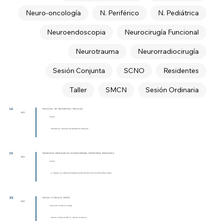
Neuro-oncología
N. Periférico
N. Pediátrica
Neuroendoscopia
Neurocirugía Funcional
Neurotrauma
Neurorradiocirugía
Sesión Conjunta
SCNO
Residentes
Taller
SMCN
Sesión Ordinaria
14
Sesiones de Residentes Mensual
ago
Online
Residentes, Sesiones de Residentes Mensual
19
SESIONES MENSUALES NEUROCIRUGÍA PEDIÁTRICA MEXICANA
ago
Online
N. Pediátrica, SESIONES MENSUALES NEUROCIRUGÍA PEDIÁTRICA MEXI...
22
Sesión Ordinaria SMCN
ago
Ubicación no determinada
Sesión Ordinaria SMCN , Sesión Ordinaria