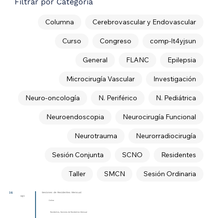
Filtrar por Categoría
Columna
Cerebrovascular y Endovascular
Curso
Congreso
comp-lt4yjsun
General
FLANC
Epilepsia
Microcirugía Vascular
Investigación
Neuro-oncología
N. Periférico
N. Pediátrica
Neuroendoscopia
Neurocirugía Funcional
Neurotrauma
Neurorradiocirugía
Sesión Conjunta
SCNO
Residentes
Taller
SMCN
Sesión Ordinaria
14
Sesiones de Residentes Mensual
ago
Online
Residentes, Sesiones de Residentes Mensual