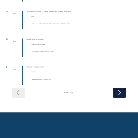
19
SESIONES MENSUALES NEUROCIRUGÍA PEDIÁTRICA MEXICANA
ago
Online
N. Pediátrica, SESIONES MENSUALES NEUROCIRUGÍA PEDIÁTRICA MEXI...
22
Sesión Ordinaria SMCN
ago
Ubicación no determinada
Sesión Ordinaria SMCN , Sesión Ordinaria
8
SESIÓN JOURNAL CLUB
sept
ONLINE
Residentes, SESIÓN JOURNAL CLUB
Página 1 de 7