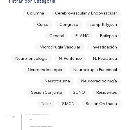
Filtrar por Categoría
Columna
Cerebrovascular y Endovascular
Curso
Congreso
comp-lt4yjsun
General
FLANC
Epilepsia
Microcirugía Vascular
Investigación
Neuro-oncología
N. Periférico
N. Pediátrica
Neuroendoscopia
Neurocirugía Funcional
Neurotrauma
Neurorradiocirugía
Sesión Conjunta
SCNO
Residentes
Taller
SMCN
Sesión Ordinaria
14
Sesiones de Residentes Mensual
ago
Online
Residentes, Sesiones de Residentes Mensual