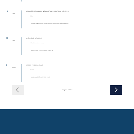
19
SESIONES MENSUALES NEUROCIRUGÍA PEDIÁTRICA MEXICANA
ago
Online
N. Pediátrica, SESIONES MENSUALES NEUROCIRUGÍA PEDIÁTRICA MEXI...
22
Sesión Ordinaria SMCN
ago
Ubicación no determinada
Sesión Ordinaria SMCN , Sesión Ordinaria
8
SESIÓN JOURNAL CLUB
sept
ONLINE
Residentes, SESIÓN JOURNAL CLUB
Página 1 de 7