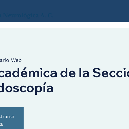
a
Neurológica
A. C.
ario Web
cadémica de la Secci
doscopía
strarse
os