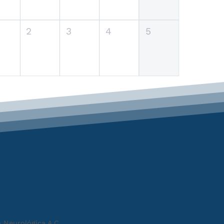
2
3
4
5
 Neurológica A.C.