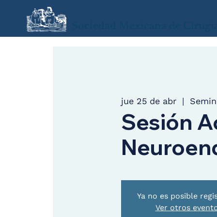
Sociedad Mexicana de Cirugí
jue 25 de abr
  |  
Semin
Sesión A
Neuroen
Ya no es posible regi
Ver otros event