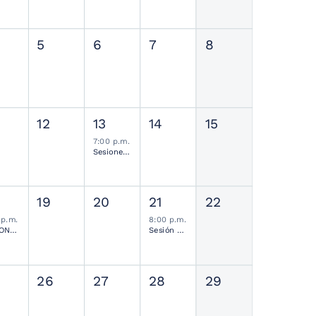
5
6
7
8
12
13
14
15
7:00 p.m.
Sesiones de Residentes Mensual
19
20
21
22
 p.m.
8:00 p.m.
SESIONES MENSUALES NEUROCIRUGÍA PEDIÁTRICA MEXICANA
Sesión Ordinaria SMCN
26
27
28
29