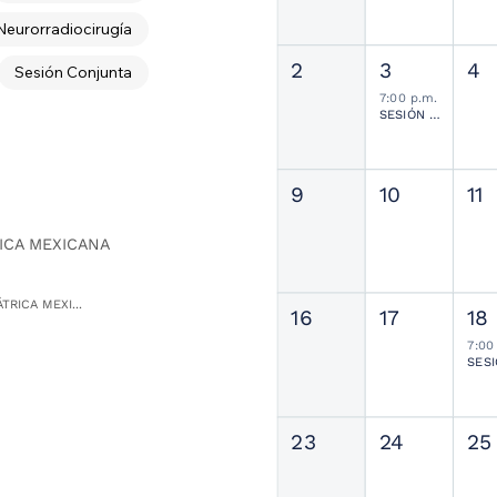
Neurorradiocirugía
2
3
4
Sesión Conjunta
7:00 p.m.
SESIÓN JOURNAL CLUB
9
10
11
ICA MEXICANA
TRICA MEXI...
16
17
18
7:00
23
24
25