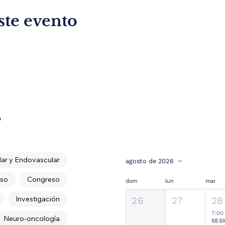
ste evento
s
ar y Endovascular
agosto de 2026
so
Congreso
dom
lun
mar
Investigación
26
27
28
7:00
Neuro-oncología