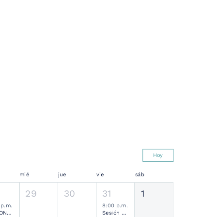
Hoy
mié
jue
vie
sáb
29
30
31
1
 p.m.
8:00 p.m.
SESIONES MENSUALES NEUROCIRUGÍA PEDIÁTRICA MEXICANA
Sesión Ordinaria SMCN