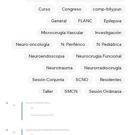
Curso
Congreso
comp-lt4yjsun
General
FLANC
Epilepsia
Microcirugía Vascular
Investigación
Neuro-oncología
N. Periférico
N. Pediátrica
Neuroendoscopia
Neurocirugía Funcional
Neurotrauma
Neurorradiocirugía
Sesión Conjunta
SCNO
Residentes
Taller
SMCN
Sesión Ordinaria
14
Sesiones de Residentes Mensual
ago
Online
Residentes, Sesiones de Residentes Mensual
19
SESIONES MENSUALES NEUROCIRUGÍA PEDIÁTRICA MEXICANA
ago