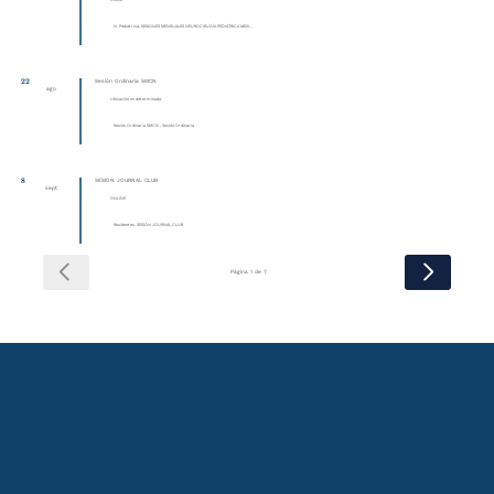
Online
N. Pediátrica, SESIONES MENSUALES NEUROCIRUGÍA PEDIÁTRICA MEXI...
22
Sesión Ordinaria SMCN
ago
Ubicación no determinada
Sesión Ordinaria SMCN , Sesión Ordinaria
8
SESIÓN JOURNAL CLUB
sept
ONLINE
Residentes, SESIÓN JOURNAL CLUB
Página 1 de 7