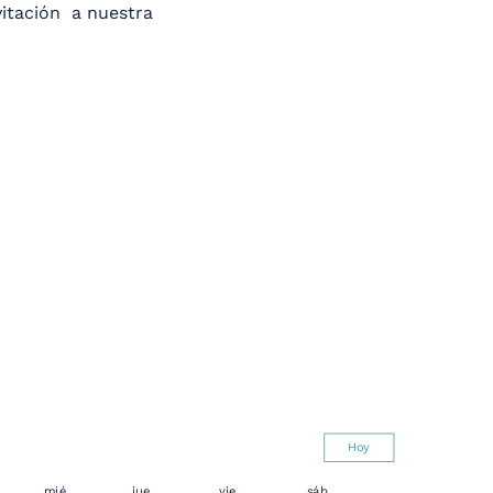
itación  a nuestra 
Hoy
mié
jue
vie
sáb