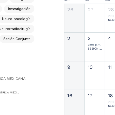
Investigación
26
27
28
7:00
Neuro-oncología
Neurorradiocirugía
2
3
4
Sesión Conjunta
7:00 p.m.
SESIÓN JOURNAL CLUB
9
10
11
ICA MEXICANA
TRICA MEXI...
16
17
18
7:00