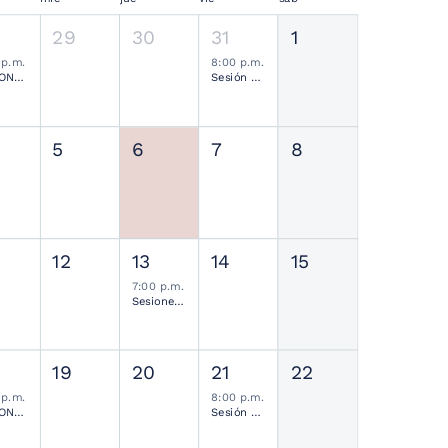
29
30
31
1
 p.m.
8:00 p.m.
SESIONES MENSUALES NEUROCIRUGÍA PEDIÁTRICA MEXICANA
Sesión Ordinaria SMCN
5
6
7
8
12
13
14
15
7:00 p.m.
Sesiones de Residentes Mensual
19
20
21
22
 p.m.
8:00 p.m.
SESIONES MENSUALES NEUROCIRUGÍA PEDIÁTRICA MEXICANA
Sesión Ordinaria SMCN