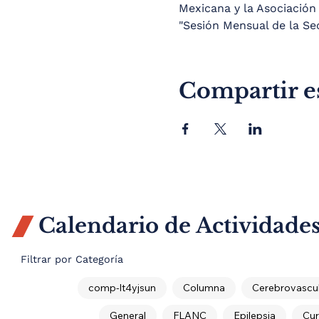
Mexicana y la Asociación 
"Sesión Mensual de la Sec
Compartir e
Calendario de Actividade

Filtrar por Categoría
comp-lt4yjsun
Columna
Cerebrovascul
General
FLANC
Epilepsia
Cur