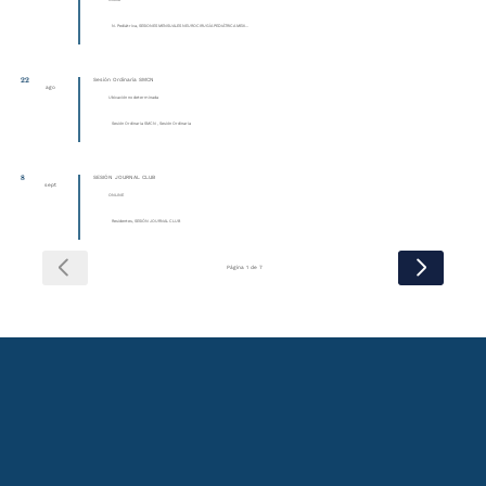
Online
N. Pediátrica, SESIONES MENSUALES NEUROCIRUGÍA PEDIÁTRICA MEXI...
22
Sesión Ordinaria SMCN
ago
Ubicación no determinada
Sesión Ordinaria SMCN , Sesión Ordinaria
8
SESIÓN JOURNAL CLUB
sept
ONLINE
Residentes, SESIÓN JOURNAL CLUB
Página 1 de 7