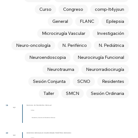
Curso
Congreso
comp-lt4yjsun
General
FLANC
Epilepsia
Microcirugía Vascular
Investigación
Neuro-oncología
N. Periférico
N. Pediátrica
Neuroendoscopia
Neurocirugía Funcional
Neurotrauma
Neurorradiocirugía
Sesión Conjunta
SCNO
Residentes
Taller
SMCN
Sesión Ordinaria
14
Sesiones de Residentes Mensual
ago
Online
Residentes, Sesiones de Residentes Mensual
19
SESIONES MENSUALES NEUROCIRUGÍA PEDIÁTRICA MEXICANA
ago