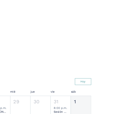
Hoy
mié
jue
vie
sáb
29
30
31
1
 p.m.
8:00 p.m.
SESIONES MENSUALES NEUROCIRUGÍA PEDIÁTRICA MEXICANA
Sesión Ordinaria SMCN