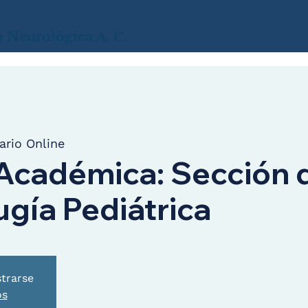
a
Neurológica
A. C.
rio Online
Académica: Sección 
gía Pediátrica
strarse
os