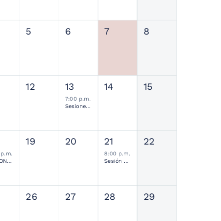
5
6
7
8
12
13
14
15
7:00 p.m.
Sesiones de Residentes Mensual
19
20
21
22
 p.m.
8:00 p.m.
SESIONES MENSUALES NEUROCIRUGÍA PEDIÁTRICA MEXICANA
Sesión Ordinaria SMCN
26
27
28
29