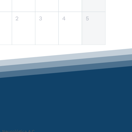
2
3
4
5
 Neurológica A.C.