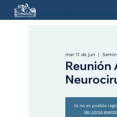
Sociedad Mexicana de Cirugí
mar 11 de jun
  |  
Semina
Reunión 
Neurociru
Ya no es posible regi
Ver otros event