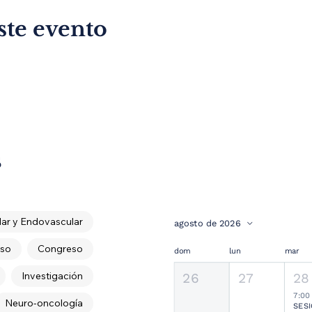
ste evento
s
ar y Endovascular
agosto de 2026
so
Congreso
dom
lun
mar
Investigación
26
27
28
7:00
Neuro-oncología