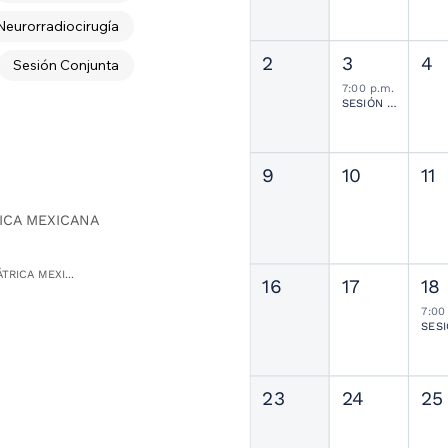
Neurorradiocirugía
2
3
4
Sesión Conjunta
7:00 p.m.
SESIÓN JOURNAL CLUB
9
10
11
ICA MEXICANA
TRICA MEXI...
16
17
18
7:00
23
24
25