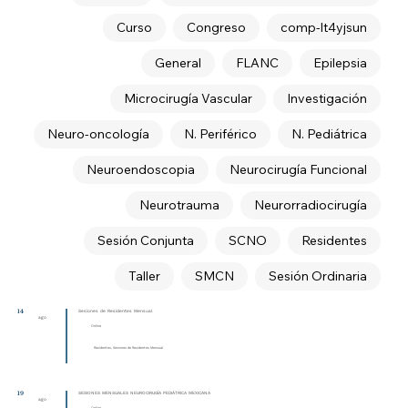
Curso
Congreso
comp-lt4yjsun
General
FLANC
Epilepsia
Microcirugía Vascular
Investigación
Neuro-oncología
N. Periférico
N. Pediátrica
Neuroendoscopia
Neurocirugía Funcional
Neurotrauma
Neurorradiocirugía
Sesión Conjunta
SCNO
Residentes
Taller
SMCN
Sesión Ordinaria
14
Sesiones de Residentes Mensual
ago
Online
Residentes, Sesiones de Residentes Mensual
19
SESIONES MENSUALES NEUROCIRUGÍA PEDIÁTRICA MEXICANA
ago