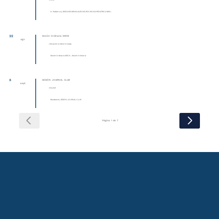
Online
N. Pediátrica, SESIONES MENSUALES NEUROCIRUGÍA PEDIÁTRICA MEXI...
22
Sesión Ordinaria SMCN
ago
Ubicación no determinada
Sesión Ordinaria SMCN , Sesión Ordinaria
8
SESIÓN JOURNAL CLUB
sept
ONLINE
Residentes, SESIÓN JOURNAL CLUB
Página 1 de 7