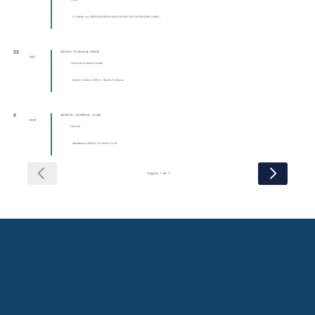
Online
N. Pediátrica, SESIONES MENSUALES NEUROCIRUGÍA PEDIÁTRICA MEXI...
22
Sesión Ordinaria SMCN
ago
Ubicación no determinada
Sesión Ordinaria SMCN , Sesión Ordinaria
8
SESIÓN JOURNAL CLUB
sept
ONLINE
Residentes, SESIÓN JOURNAL CLUB
Página 1 de 7