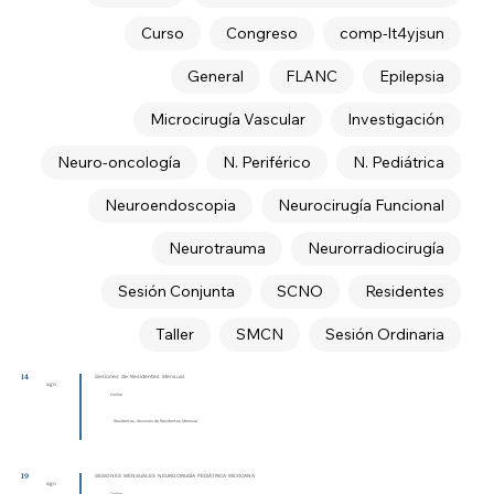
Curso
Congreso
comp-lt4yjsun
General
FLANC
Epilepsia
Microcirugía Vascular
Investigación
Neuro-oncología
N. Periférico
N. Pediátrica
Neuroendoscopia
Neurocirugía Funcional
Neurotrauma
Neurorradiocirugía
Sesión Conjunta
SCNO
Residentes
Taller
SMCN
Sesión Ordinaria
14
Sesiones de Residentes Mensual
ago
Online
Residentes, Sesiones de Residentes Mensual
19
SESIONES MENSUALES NEUROCIRUGÍA PEDIÁTRICA MEXICANA
ago