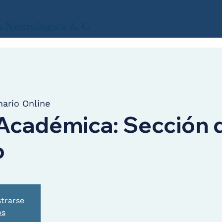
a
Neurológica
A. C.
ario Online
Académica: Sección 
o
strarse
os