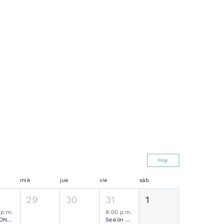
Hoy
mié
jue
vie
sáb
29
30
31
1
 p.m.
8:00 p.m.
SESIONES MENSUALES NEUROCIRUGÍA PEDIÁTRICA MEXICANA
Sesión Ordinaria SMCN