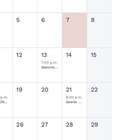
5
6
7
8
12
13
14
15
7:00 p.m.
Sesiones de Residentes Mensual
19
20
21
22
 p.m.
8:00 p.m.
SESIONES MENSUALES NEUROCIRUGÍA PEDIÁTRICA MEXICANA
Sesión Ordinaria SMCN
26
27
28
29