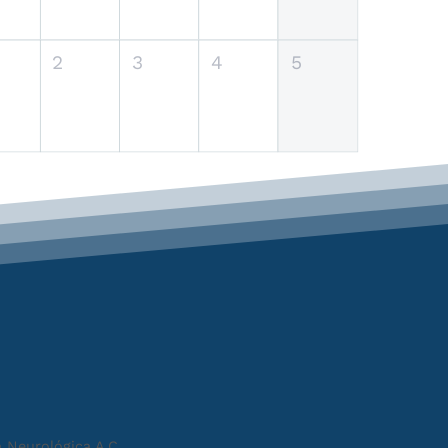
2
3
4
5
 Neurológica A.C.