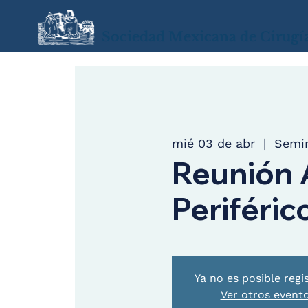
Sociedad Mexicana de Cirugí
mié 03 de abr
  |  
Semin
Reunión 
Periféric
Ya no es posible regi
Ver otros event