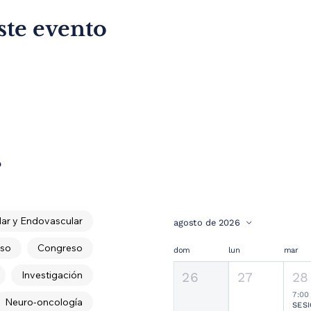
ste evento
s
ar y Endovascular
agosto de 2026
so
Congreso
dom
lun
mar
Investigación
26
27
28
7:00
Neuro-oncología