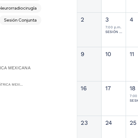
Neurorradiocirugía
2
3
4
Sesión Conjunta
7:00 p.m.
SESIÓN JOURNAL CLUB
9
10
11
ICA MEXICANA
TRICA MEXI...
16
17
18
7:00
23
24
25