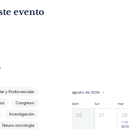
ste evento
s
ar y Endovascular
agosto de 2026
so
Congreso
dom
lun
mar
Investigación
26
27
28
7:00
Neuro-oncología