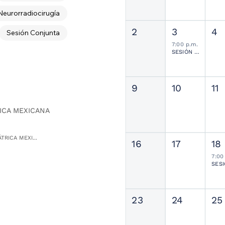
Neurorradiocirugía
2
3
4
Sesión Conjunta
7:00 p.m.
SESIÓN JOURNAL CLUB
9
10
11
ICA MEXICANA
TRICA MEXI...
16
17
18
7:00
23
24
25