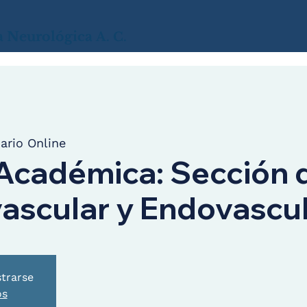
a
Neurológica
A. C.
ario Online
Académica: Sección 
ascular y Endovascu
strarse
os