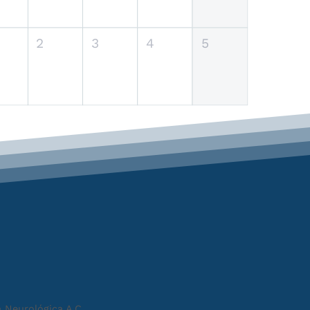
2
3
4
5
 Neurológica A.C.