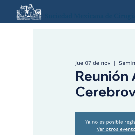
Sociedad Mexicana de Cirugí
jue 07 de nov
  |  
Semin
Reunión 
Cerebrov
Ya no es posible regi
Ver otros event