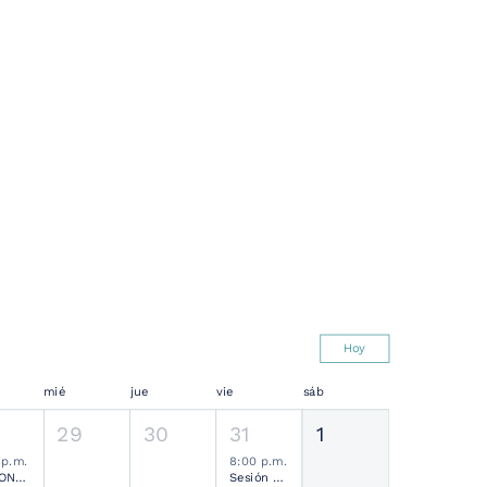
Hoy
mié
jue
vie
sáb
29
30
31
1
 p.m.
8:00 p.m.
SESIONES MENSUALES NEUROCIRUGÍA PEDIÁTRICA MEXICANA
Sesión Ordinaria SMCN