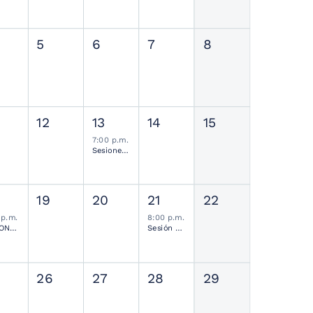
5
6
7
8
12
13
14
15
7:00 p.m.
Sesiones de Residentes Mensual
19
20
21
22
 p.m.
8:00 p.m.
SESIONES MENSUALES NEUROCIRUGÍA PEDIÁTRICA MEXICANA
Sesión Ordinaria SMCN
26
27
28
29