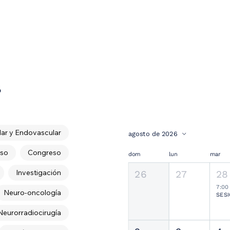
s
ar y Endovascular
agosto de 2026
so
Congreso
dom
lun
mar
Investigación
26
27
28
7:00
Neuro-oncología
Neurorradiocirugía