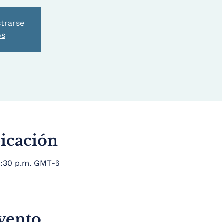
strarse
os
bicación
 9:30 p.m. GMT-6
evento