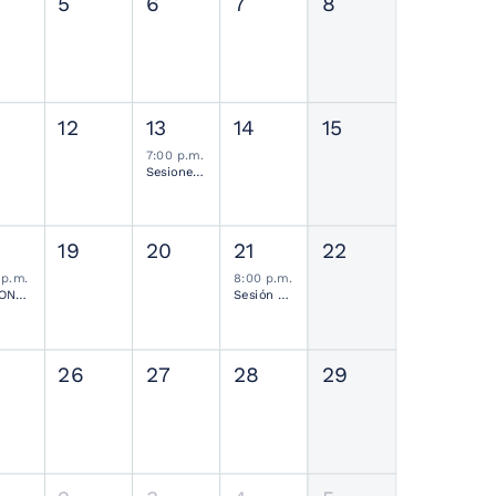
5
6
7
8
12
13
14
15
7:00 p.m.
Sesiones de Residentes Mensual
19
20
21
22
 p.m.
8:00 p.m.
SESIONES MENSUALES NEUROCIRUGÍA PEDIÁTRICA MEXICANA
Sesión Ordinaria SMCN
26
27
28
29