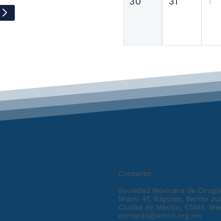
30
31
1
Contacto:
Sociedad Mexicana de Cirugía
Miami 47, Nápoles, Benito Ju
Ciudad de México, CDMX, Me
contacto@smcn.org.mx