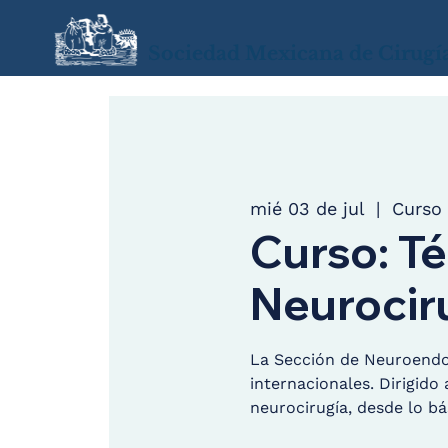
Sociedad Mexicana de Cirugí
mié 03 de jul
  |  
Curso 
Curso: T
Neurocir
La Sección de Neuroendos
internacionales. Dirigido
neurocirugía, desde lo bá