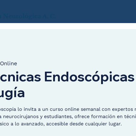
a
Neurológica
A. C.
Online
écnicas Endoscópicas
ugía
copía lo invita a un curso online semanal con expertos 
 a neurocirujanos y estudiantes, ofrece formación en téc
sico a lo avanzado, accesible desde cualquier lugar.