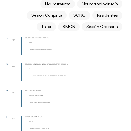
Neurotrauma
Neurorradiocirugía
Sesión Conjunta
SCNO
Residentes
Taller
SMCN
Sesión Ordinaria
14
Sesiones de Residentes Mensual
ago
Online
Residentes, Sesiones de Residentes Mensual
19
SESIONES MENSUALES NEUROCIRUGÍA PEDIÁTRICA MEXICANA
ago
Online
N. Pediátrica, SESIONES MENSUALES NEUROCIRUGÍA PEDIÁTRICA MEXI...
22
Sesión Ordinaria SMCN
ago
Ubicación no determinada
Sesión Ordinaria SMCN , Sesión Ordinaria
8
SESIÓN JOURNAL CLUB
sept
ONLINE
Residentes, SESIÓN JOURNAL CLUB