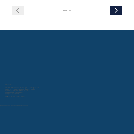
Página 1 de 7
Contacto:
Sociedad Mexicana de Cirugía Neurológica A.C.
Miami 47, Nápoles, Benito Juárez, 03810
Ciudad de México, CDMX, Mexico
contacto@smcn.org.mx
+52 (55) 5543 0013
Política de Privacidad Online
© 2024 por Sociedad Mexicana de Cirugía Neurológica A.C.