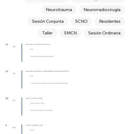
Neurotrauma
Neurorradiocirugía
Sesión Conjunta
SCNO
Residentes
Taller
SMCN
Sesión Ordinaria
14
Sesiones de Residentes Mensual
ago
Online
Residentes, Sesiones de Residentes Mensual
19
SESIONES MENSUALES NEUROCIRUGÍA PEDIÁTRICA MEXICANA
ago
Online
N. Pediátrica, SESIONES MENSUALES NEUROCIRUGÍA PEDIÁTRICA MEXI...
22
Sesión Ordinaria SMCN
ago
Ubicación no determinada
Sesión Ordinaria SMCN , Sesión Ordinaria
8
SESIÓN JOURNAL CLUB
sept
ONLINE