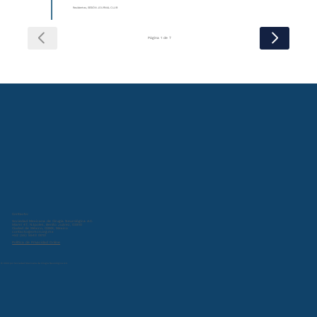
Residentes, SESIÓN JOURNAL CLUB
Página 1 de 7
Contacto:
Sociedad Mexicana de Cirugía Neurológica A.C.
Miami 47, Nápoles, Benito Juárez, 03810
Ciudad de México, CDMX, Mexico
contacto@smcn.org.mx
+52 (55) 5543 0013
Política de Privacidad Online
© 2024 por Sociedad Mexicana de Cirugía Neurológica A.C.