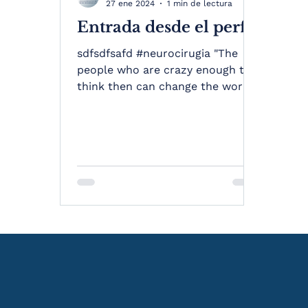
27 ene 2024
1 min de lectura
Entrada desde el perfil
sdfsdfsafd #neurocirugia "The
people who are crazy enough to
think then can change the world.
Are the ones who do..." — SJ