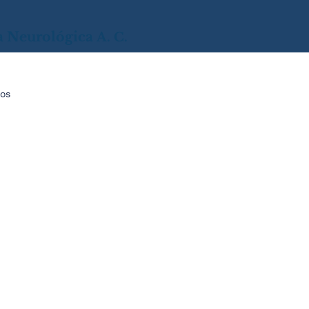
a
Neurológica
A. C.
os