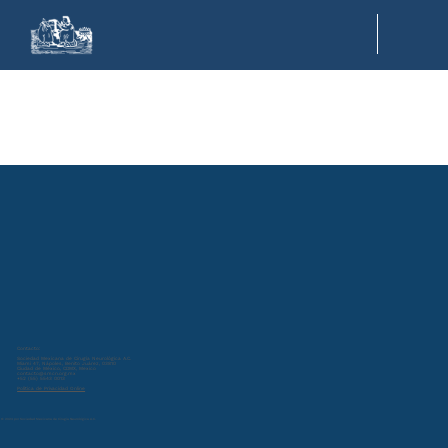
Contacto:
Sociedad Mexicana de Cirugía Neurológica A.C.
Miami 47, Nápoles, Benito Juárez, 03810
Ciudad de México, CDMX, Mexico
contacto@smcn.org.mx
+52 (55) 5543 0013
Política de Privacidad Online
© 2024 por Sociedad Mexicana de Cirugía Neurológica A.C.