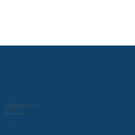
Contacto:
Sociedad Mexicana de Cirugía Neurológica A.C.
Miami 47, Nápoles, Benito Juárez, 03810
Ciudad de México, CDMX, Mexico
contacto@smcn.org.mx
+52 (55) 5543 0013
Política de Privacidad Online
© 2024 por Sociedad Mexicana de Cirugía Neurológica A.C.