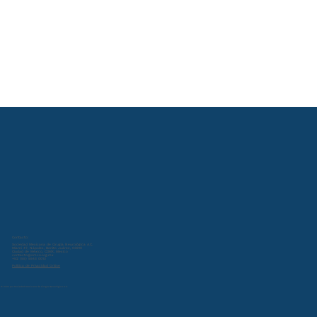
Contacto:
Sociedad Mexicana de Cirugía Neurológica A.C.
Miami 47, Nápoles, Benito Juárez, 03810
Ciudad de México, CDMX, Mexico
contacto@smcn.org.mx
+52 (55) 5543 0013
Política de Privacidad Online
© 2024 por Sociedad Mexicana de Cirugía Neurológica A.C.