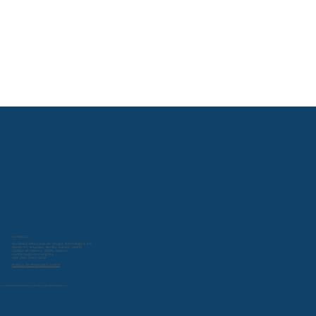
Contacto:
Sociedad Mexicana de Cirugía Neurológica A.C.
Miami 47, Nápoles, Benito Juárez, 03810
Ciudad de México, CDMX, Mexico
contacto@smcn.org.mx
+52 (55) 5543 0013
Política de Privacidad Online
© 2024 por Sociedad Mexicana de Cirugía Neurológica A.C.