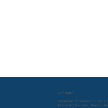
Contacto:
Sociedad Mexicana de Cirugía
Miami 47, Nápoles, Benito Ju