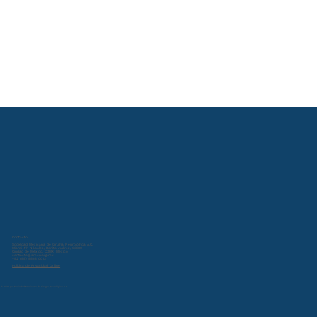
Contacto:
Sociedad Mexicana de Cirugía Neurológica A.C.
Miami 47, Nápoles, Benito Juárez, 03810
Ciudad de México, CDMX, Mexico
contacto@smcn.org.mx
+52 (55) 5543 0013
Política de Privacidad Online
© 2024 por Sociedad Mexicana de Cirugía Neurológica A.C.