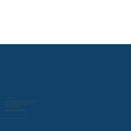
Contacto:
Sociedad Mexicana de Cirugía Neurológica A.C.
Miami 47, Nápoles, Benito Juárez, 03810
Ciudad de México, CDMX, Mexico
contacto@smcn.org.mx
+52 (55) 5543 0013
Política de Privacidad Online
© 2024 por Sociedad Mexicana de Cirugía Neurológica A.C.