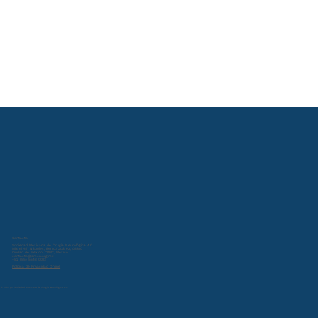
Contacto:
Sociedad Mexicana de Cirugía Neurológica A.C.
Miami 47, Nápoles, Benito Juárez, 03810
Ciudad de México, CDMX, Mexico
contacto@smcn.org.mx
+52 (55) 5543 0013
Política de Privacidad Online
© 2024 por Sociedad Mexicana de Cirugía Neurológica A.C.