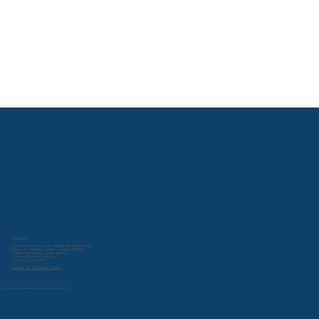
Contacto:
Sociedad Mexicana de Cirugía Neurológica A.C.
Miami 47, Nápoles, Benito Juárez, 03810
Ciudad de México, CDMX, Mexico
contacto@smcn.org.mx
+52 (55) 5543 0013
Política de Privacidad Online
© 2024 por Sociedad Mexicana de Cirugía Neurológica A.C.