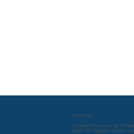
Contacto:
Sociedad Mexicana de Cirugía
Miami 47, Nápoles, Benito Ju