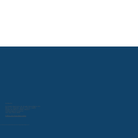
Contacto:
Sociedad Mexicana de Cirugía Neurológica A.C.
Miami 47, Nápoles, Benito Juárez, 03810
Ciudad de México, CDMX, Mexico
contacto@smcn.org.mx
+52 (55) 5543 0013
Política de Privacidad Online
© 2024 por Sociedad Mexicana de Cirugía Neurológica A.C.