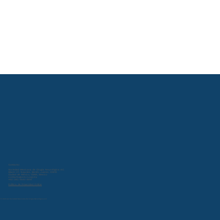
Contacto:
Sociedad Mexicana de Cirugía Neurológica A.C.
Miami 47, Nápoles, Benito Juárez, 03810
Ciudad de México, CDMX, Mexico
contacto@smcn.org.mx
+52 (55) 5543 0013
Política de Privacidad Online
© 2024 por Sociedad Mexicana de Cirugía Neurológica A.C.