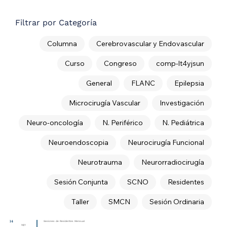
Filtrar por Categoría
Columna
Cerebrovascular y Endovascular
Curso
Congreso
comp-lt4yjsun
General
FLANC
Epilepsia
Microcirugía Vascular
Investigación
Neuro-oncología
N. Periférico
N. Pediátrica
Neuroendoscopia
Neurocirugía Funcional
Neurotrauma
Neurorradiocirugía
Sesión Conjunta
SCNO
Residentes
Taller
SMCN
Sesión Ordinaria
14
Sesiones de Residentes Mensual
ago