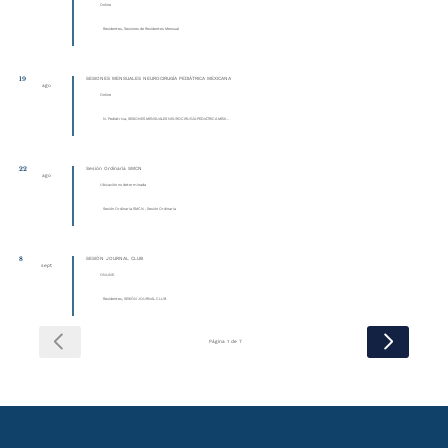
Online
Residentes, Sesiones de Residentes Mensual
19
SESIONES MENSUALES NEUROCIRUGÍA PEDIÁTRICA MEXICANA
ago
Online
N. Pediátrica, SESIONES MENSUALES NEUROCIRUGÍA PEDIÁTRICA MEXI...
22
Sesión Ordinaria SMCN
ago
Ubicación no determinada
Sesión Ordinaria SMCN , Sesión Ordinaria
8
SESIÓN JOURNAL CLUB
sept
ONLINE
Residentes, SESIÓN JOURNAL CLUB
Página 1 de 7