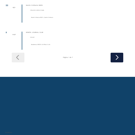
22
Sesión Ordinaria SMCN
ago
Ubicación no determinada
Sesión Ordinaria SMCN , Sesión Ordinaria
8
SESIÓN JOURNAL CLUB
sept
ONLINE
Residentes, SESIÓN JOURNAL CLUB
Página 1 de 7
Contacto: