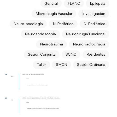
General
FLANC
Epilepsia
Microcirugía Vascular
Investigación
Neuro-oncología
N. Periférico
N. Pediátrica
Neuroendoscopia
Neurocirugía Funcional
Neurotrauma
Neurorradiocirugía
Sesión Conjunta
SCNO
Residentes
Taller
SMCN
Sesión Ordinaria
14
Sesiones de Residentes Mensual
ago
Online
Residentes, Sesiones de Residentes Mensual
19
SESIONES MENSUALES NEUROCIRUGÍA PEDIÁTRICA MEXICANA
ago
Online
N. Pediátrica, SESIONES MENSUALES NEUROCIRUGÍA PEDIÁTRICA MEXI...