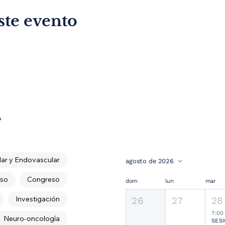
ste evento
s
ar y Endovascular
agosto de 2026
so
Congreso
dom
lun
mar
Investigación
26
27
28
7:00
Neuro-oncología