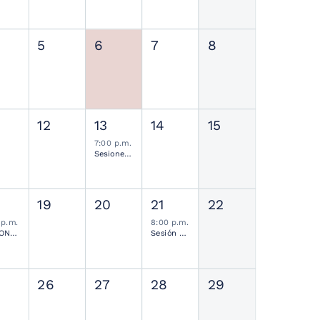
5
6
7
8
12
13
14
15
7:00 p.m.
Sesiones de Residentes Mensual
19
20
21
22
 p.m.
8:00 p.m.
SESIONES MENSUALES NEUROCIRUGÍA PEDIÁTRICA MEXICANA
Sesión Ordinaria SMCN
26
27
28
29