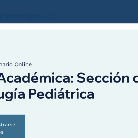
a
Neurológica
A. C.
ario Online
Académica: Sección 
gía Pediátrica
strarse
os