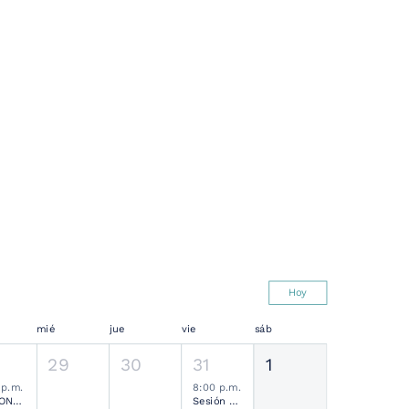
Hoy
mié
jue
vie
sáb
29
30
31
1
 p.m.
8:00 p.m.
SESIONES MENSUALES NEUROCIRUGÍA PEDIÁTRICA MEXICANA
Sesión Ordinaria SMCN