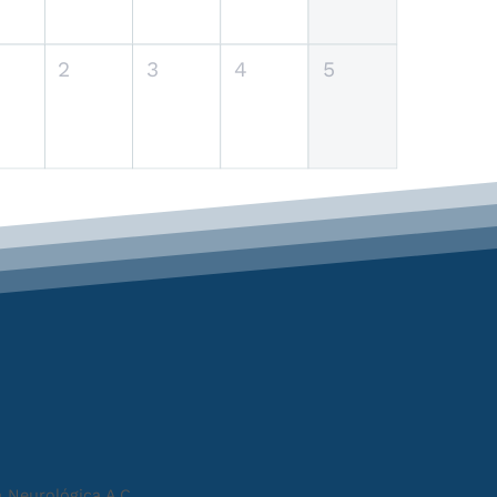
2
3
4
5
 Neurológica A.C.