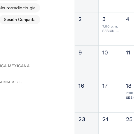
Neurorradiocirugía
2
3
4
Sesión Conjunta
7:00 p.m.
SESIÓN JOURNAL CLUB
9
10
11
ICA MEXICANA
TRICA MEXI...
16
17
18
7:00
23
24
25