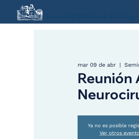
Sociedad Mexicana de Cirugí
mar 09 de abr
  |  
Semin
Reunión 
Neurociru
Ya no es posible regi
Ver otros event