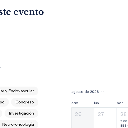
ste evento
s
ar y Endovascular
agosto de 2026
so
Congreso
dom
lun
mar
Investigación
26
27
28
7:00
Neuro-oncología