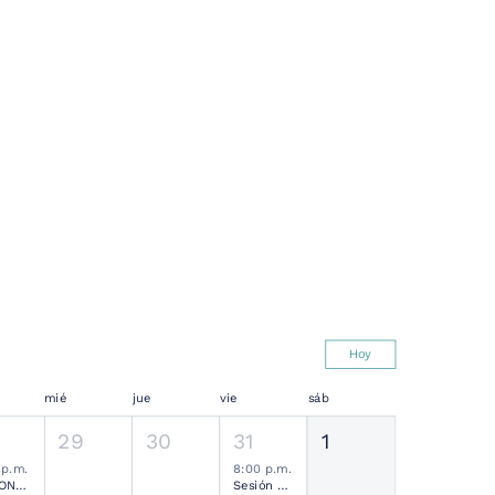
Hoy
mié
jue
vie
sáb
29
30
31
1
 p.m.
8:00 p.m.
SESIONES MENSUALES NEUROCIRUGÍA PEDIÁTRICA MEXICANA
Sesión Ordinaria SMCN