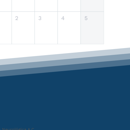
2
3
4
5
 Neurológica A.C.