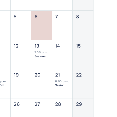
5
6
7
8
12
13
14
15
7:00 p.m.
Sesiones de Residentes Mensual
19
20
21
22
 p.m.
8:00 p.m.
SESIONES MENSUALES NEUROCIRUGÍA PEDIÁTRICA MEXICANA
Sesión Ordinaria SMCN
26
27
28
29