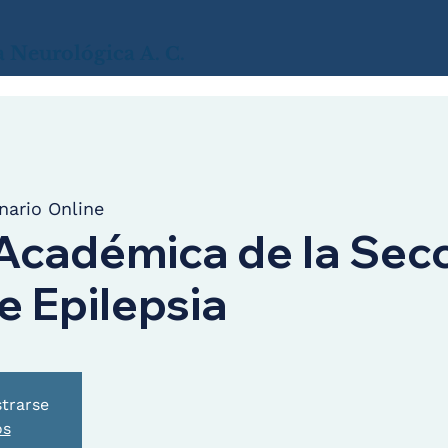
a
Neurológica
A. C.
nario Online
Académica de la Secc
e Epilepsia
strarse
os