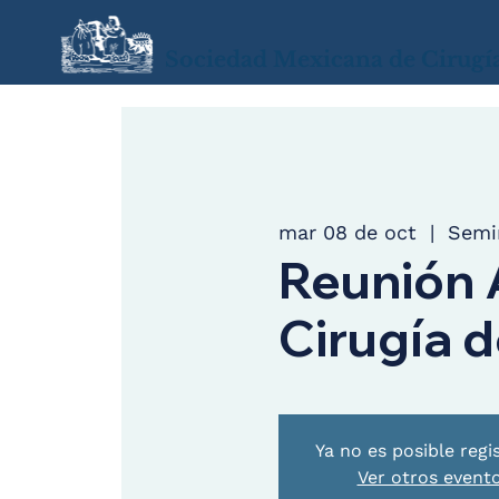
Sociedad Mexicana de Cirugí
mar 08 de oct
  |  
Semi
Reunión 
Cirugía d
Ya no es posible regi
Ver otros event