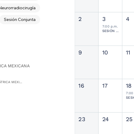
Neurorradiocirugía
2
3
4
Sesión Conjunta
7:00 p.m.
SESIÓN JOURNAL CLUB
9
10
11
ICA MEXICANA
TRICA MEXI...
16
17
18
7:00
23
24
25