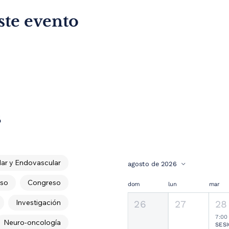
ste evento
s
ar y Endovascular
agosto de 2026
so
Congreso
dom
lun
mar
Investigación
26
27
28
7:00
Neuro-oncología