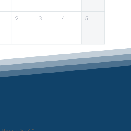
2
3
4
5
 Neurológica A.C.