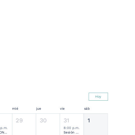
Hoy
mié
jue
vie
sáb
29
30
31
1
 p.m.
8:00 p.m.
SESIONES MENSUALES NEUROCIRUGÍA PEDIÁTRICA MEXICANA
Sesión Ordinaria SMCN