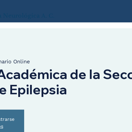
a
Neurológica
A. C.
ario Online
Académica de la Secc
e Epilepsia
strarse
os