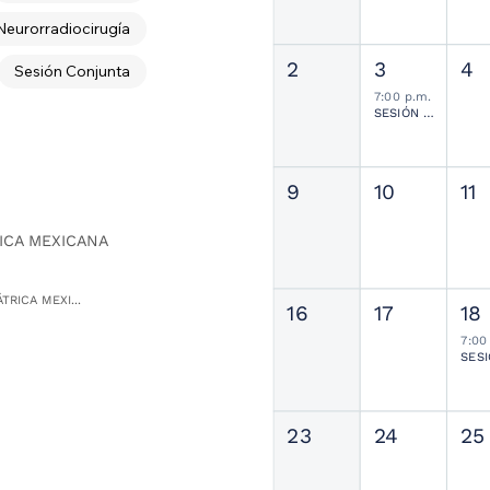
Neurorradiocirugía
2
3
4
Sesión Conjunta
7:00 p.m.
SESIÓN JOURNAL CLUB
9
10
11
ICA MEXICANA
TRICA MEXI...
16
17
18
7:00
23
24
25