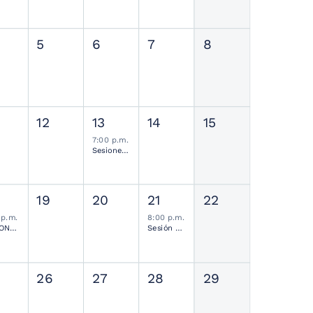
5
6
7
8
12
13
14
15
7:00 p.m.
Sesiones de Residentes Mensual
19
20
21
22
 p.m.
8:00 p.m.
SESIONES MENSUALES NEUROCIRUGÍA PEDIÁTRICA MEXICANA
Sesión Ordinaria SMCN
26
27
28
29