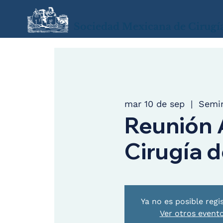
Sociedad Mexicana de Cirugí
mar 10 de sep
  |  
Semin
Reunión 
Cirugía d
Ya no es posible regi
Ver otros event